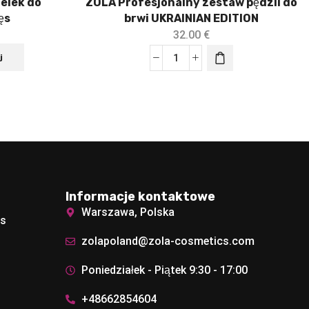
elek do
ZOLA Profesjonalny zestaw pędzli do
ęs
brwi UKRAINIAN EDITION
32.00
€
j
Informacje kontaktowe
Warszawa, Polska
ęs
zolapoland@zola-cosmetics.com
Poniedziałek - Piątek 9:30 - 17:00
+48662854604