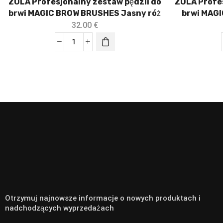
ZOLA Profesjonalny zestaw pędzli do
ZOLA Profes
brwi MAGIC BROW BRUSHES Jasny róż
brwi MAG
32.00
€
Otrzymuj najnowsze informacje o nowych produktach i
nadchodzących wyprzedażach