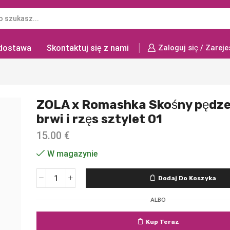
 dostawa
Skontaktuj się z nami
Zaloguj się / Zareje
ZOLA x Romashka Skośny pędze
brwi i rzęs sztylet 01
15.00
€
W magazynie
Dodaj Do Koszyka
ALBO
Kup Teraz