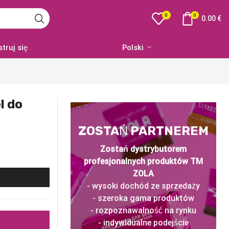
0
0
0.00
€
struj się
Polski
l do
ZOSTAŃ PARTNEREM
Zostań dystrybutorem
profesjonalnych produktów TM
ZOLA
- wysoki dochód ze sprzedaży
- szeroka gama produktów
- rozpoznawalność na rynku
- indywidualne podejście