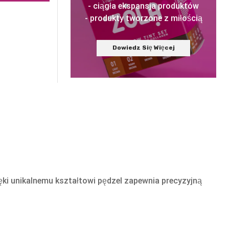
- ciągła ekspansja produktów
- produkty tworzone z miłością
Dowiedz Się Więcej
ięki unikalnemu kształtowi pędzel zapewnia precyzyjną