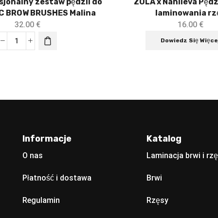
jonalny zestaw pędzli do
ZOLA x Nahiieva Pędz
IC BROW BRUSHES Malina
laminowania rz
32.00
€
16.00
€
Dowiedz Się Więce
Informacje
Katalog
O nas
Laminacja brwi i rz
Płatność i dostawa
Brwi
Regulamin
Rzęsy