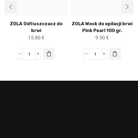
ZOLA Odtłuszczacz do
ZOLA Wosk do epilacji brwi
brwi
Pink Pearl 100 gr.
15.80
€
9.50
€