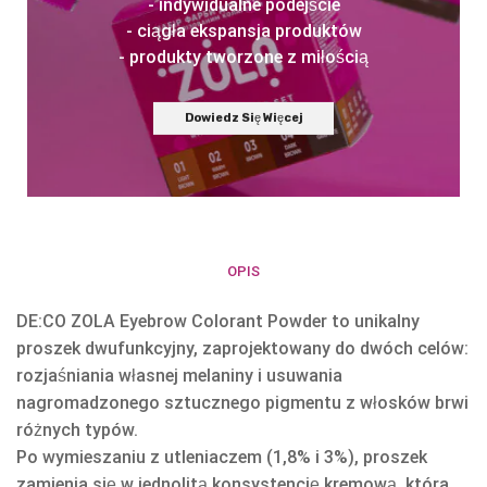
- indywidualne podejście
- ciągła ekspansja produktów
- produkty tworzone z miłością
Dowiedz Się Więcej
OPIS
DE:CO ZOLA Eyebrow Colorant Powder to unikalny
proszek dwufunkcyjny, zaprojektowany do dwóch celów:
rozjaśniania własnej melaniny i usuwania
nagromadzonego sztucznego pigmentu z włosków brwi
różnych typów.
Po wymieszaniu z utleniaczem (1,8% i 3%), proszek
zamienia się w jednolitą konsystencję kremową, która