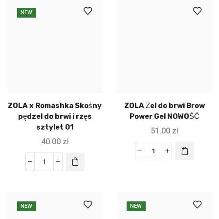
NEW
ZOLA x Romashka Skośny
ZOLA Żel do brwi Brow
pędzel do brwi i rzęs
Power Gel NOWOŚĆ
sztylet 01
51.00
zł
40.00
zł
NEW
NEW