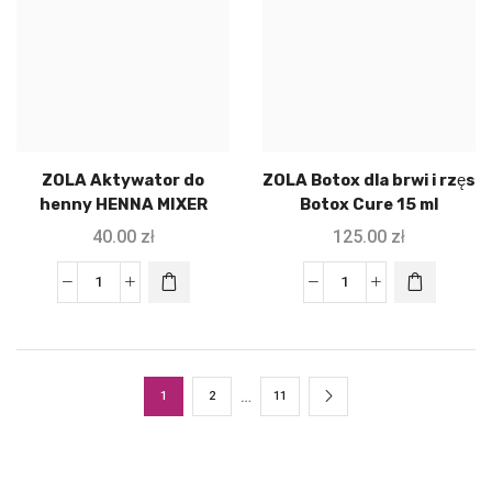
ZOLA Aktywator do
ZOLA Botox dla brwi i rzęs
henny HENNA MIXER
Botox Cure 15 ml
40.00
zł
125.00
zł
…
1
2
11