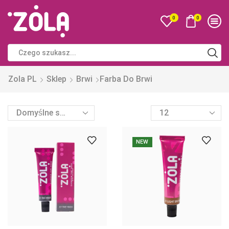
0
0
Zola PL
Sklep
Brwi
Farba Do Brwi
NEW