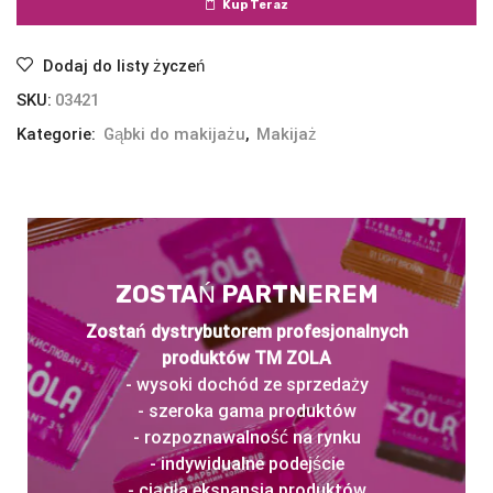
Kup Teraz
Dodaj do listy życzeń
SKU:
03421
Kategorie:
Gąbki do makijażu
,
Makijaż
ZOSTAŃ PARTNEREM
Zostań dystrybutorem profesjonalnych
produktów TM ZOLA
- wysoki dochód ze sprzedaży
- szeroka gama produktów
- rozpoznawalność na rynku
- indywidualne podejście
- ciągła ekspansja produktów