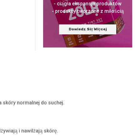
- ciągła ekspansja produktów
- produkty tworzone z miłością
Dowiedz Się Więcej
a skóry normalnej do suchej.
ywiają i nawilżają skórę.