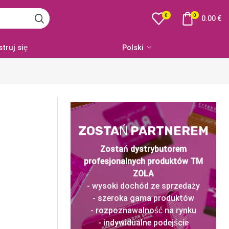
0
0
0.00
€
struj się
Polski
ZOSTAŃ PARTNEREM
Zostań dystrybutorem
profesjonalnych produktów TM
ZOLA
- wysoki dochód ze sprzedaży
- szeroka gama produktów
- rozpoznawalność na rynku
- indywidualne podejście