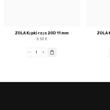
ZOLA Kępki rzęs 20D 11 mm
ZOLA K
5.50
€