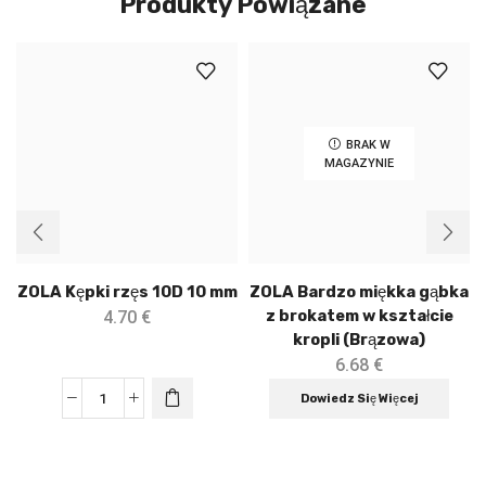
Produkty Powiązane
BRAK W
MAGAZYNIE
ZOLA Kępki rzęs 10D 10 mm
ZOLA Bardzo miękka gąbka
z brokatem w kształcie
4.70
€
kropli (Brązowa)
6.68
€
Dowiedz Się Więcej