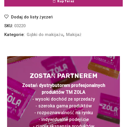
Kup Teraz
Dodaj do listy życzeń
SKU:
03220
Kategorie:
Gąbki do makijażu
,
Makijaż
ZOSTAŃ PARTNEREM
Zostań dystrybutorem profesjonalnych
produktów TM ZOLA
- wysoki dochód ze sprzedaży
- szeroka gama produktów
- rozpoznawalność na rynku
- indywidualne podejście
- ciągła ekspansja produktów