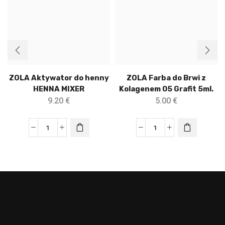
ZOLA Aktywator do henny
ZOLA Farba do Brwi z
HENNA MIXER
Kolagenem 05 Grafit 5ml.
9.20
€
5.00
€