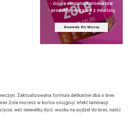
- ciągła ekspansja produktów
- produkty tworzone z miłością
Dowiedz Się Więcej
wczyn. Zaktualizowana formuła delikatnie dba o brwi
owi Zola możesz w końcu osiągnąć efekt laminacji
ycia: weź niewielką ilość wosku na pędzel do brwi, nałóż