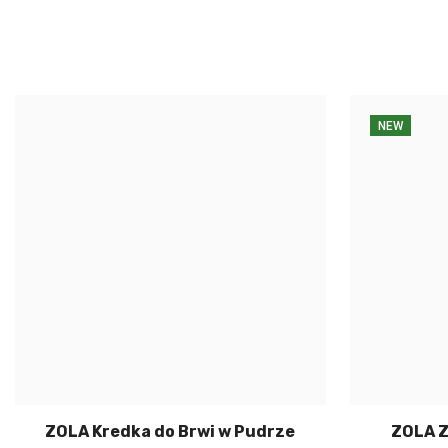
NEW
ZOLA Kredka do Brwi w Pudrze
ZOLA Z