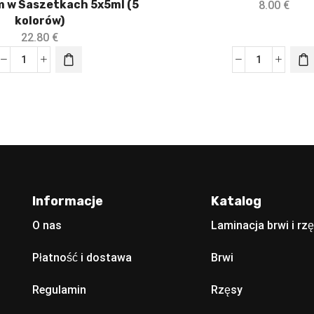
 w Saszetkach 5x5ml (5
8.00
€
kolorów)
22.80
€
Informacje
Katalog
O nas
Laminacja brwi i rz
Płatność i dostawa
Brwi
Regulamin
Rzęsy