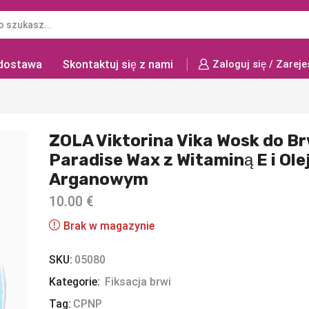
 dostawa
Skontaktuj się z nami
Zaloguj się / Zareje
ZOLA Viktorina Vika Wosk do Br
Paradise Wax z Witaminą E i Ol
Arganowym
10.00
€
Brak w magazynie
SKU:
05080
Kategorie:
Fiksacja brwi
Tag:
CPNP