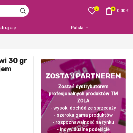
0
0
0.00
€
struj się
Polski
wi 30 gr
ejem
ZOSTAŃ PARTNEREM
Zostań dystrybutorem
profesjonalnych produktów TM
ZOLA
- wysoki dochód ze sprzedaży
- szeroka gama produktów
- rozpoznawalność na rynku
- indywidualne podejście