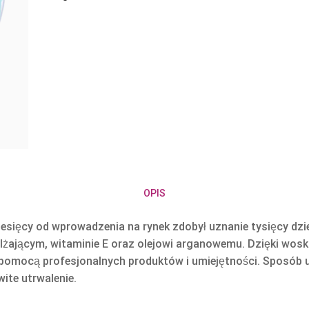
OPIS
sięcy od wprowadzenia na rynek zdobył uznanie tysięcy dzie
żającym, witaminie E oraz olejowi arganowemu. Dzięki wosk
a pomocą profesjonalnych produktów i umiejętności. Sposób uż
wite utrwalenie.