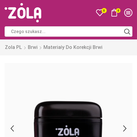
0
0
Zola PL
Brwi
Materiały Do Korekcji Brwi