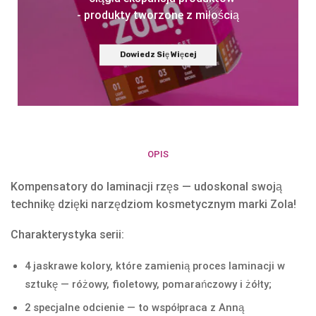
- produkty tworzone z miłością
Dowiedz Się Więcej
OPIS
Kompensatory do laminacji rzęs — udoskonal swoją
technikę dzięki narzędziom kosmetycznym marki Zola!
Charakterystyka serii:
4 jaskrawe kolory, które zamienią proces laminacji w
sztukę — różowy, fioletowy, pomarańczowy i żółty;
2 specjalne odcienie — to współpraca z Anną