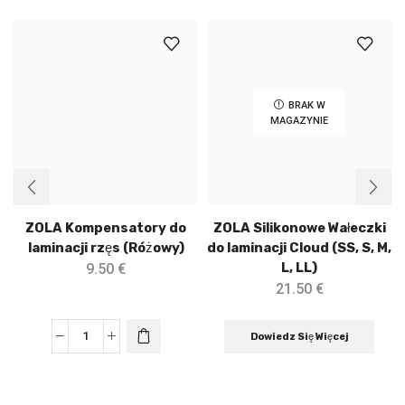
BRAK W
MAGAZYNIE
ZOLA Kompensatory do
ZOLA Silikonowe Wałeczki
laminacji rzęs (Różowy)
do laminacji Cloud (SS, S, M,
L, LL)
9.50
€
21.50
€
Dowiedz Się Więcej