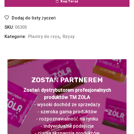
Kup Teraz
Dodaj do listy życzeń
SKU:
05305
Kategorie:
Plastry do rzęs
,
Rzęsy
ZOSTAŃ PARTNEREM
Zostań dystrybutorem profesjonalnych
produktów TM ZOLA
- wysoki dochód ze sprzedaży
- szeroka gama produktów
- rozpoznawalność na rynku
- indywidualne podejście
- ciągła ekspansja produktów