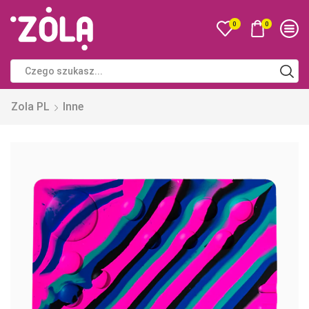
0
0
Zola PL
Inne